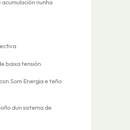
e acumulación nunha
ectiva
de baixa tensión
 con Som Energia e teño
poño dun sistema de