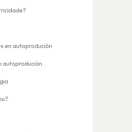
tricidade?
es en autoprodución
n autoprodución
gia
io?