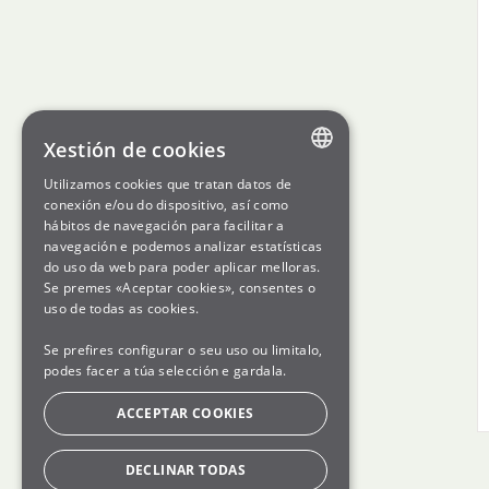
Xestión de cookies
Utilizamos cookies que tratan datos de
ENGLISH
conexión e/ou do dispositivo, así como
hábitos de navegación para facilitar a
SPANISH
navegación e podemos analizar estatísticas
do uso da web para poder aplicar melloras.
GL
Se premes «Aceptar cookies», consentes o
BASQUE
uso de todas as cookies.
Se prefires configurar o seu uso ou limitalo,
podes facer a túa selección e gardala.
ACCEPTAR COOKIES
DECLINAR TODAS