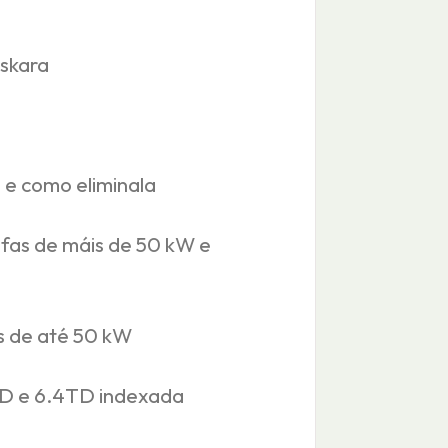
uskara
a e como eliminala
ifas de máis de 50 kW e
s de até 50 kW
3TD e 6.4TD indexada