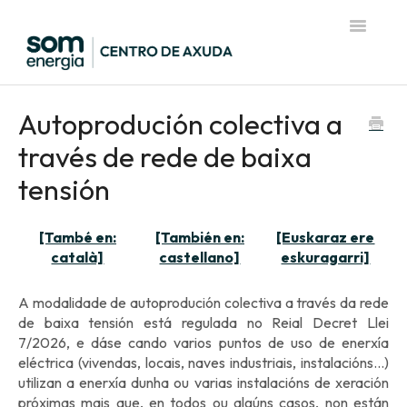
Toggle
Navigatio
Página de inicio del Centro de Ayuda
Autoprodución colectiva a
través de rede de baixa
tensión
[També en:
[También en:
[Euskaraz ere
català]
castellano]
eskuragarri]
A modalidade de autoprodución colectiva a través da rede
de baixa tensión está regulada no Reial Decret Llei
7/2026, e dáse cando varios puntos de uso de enerxía
eléctrica (vivendas, locais, naves industriais, instalacións...)
utilizan a enerxía dunha ou varias instalacións de xeración
próximas mais que, en todos ou algúns casos, non están