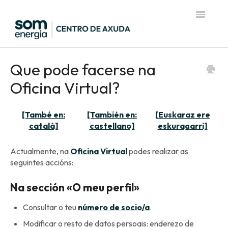
Toggle
Navigatio
Página de inicio del Centro de Ayuda
Que pode facerse na
Oficina Virtual?
[També en:
[También en:
[Euskaraz ere
català]
castellano]
eskuragarri]
Actualmente, na
Oficina Virtual
podes realizar as
seguintes accións:
Na sección «O meu perfil»
Consultar o teu
número de socio/a
.
Modificar o resto de datos persoais: enderezo de