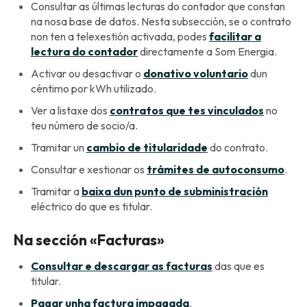
Consultar as últimas lecturas do contador que constan
na nosa base de datos. Nesta subsección, se o contrato
non ten a telexestión activada, podes
facilitar a
lectura do contador
directamente a Som Energia.
Activar ou desactivar o
donativo voluntario
dun
céntimo por kWh utilizado.
Ver a listaxe dos
contratos que tes vinculados
no
teu número de socio/a.
Tramitar un
cambio de titularidade
do contrato.
Consultar e xestionar os
trámites de autoconsumo
.
Tramitar a
baixa dun punto de subministración
eléctrico do que es titular.
Na sección «Facturas»
Consultar e descargar as facturas
das que es
titular.
Pagar unha factura impagada
.