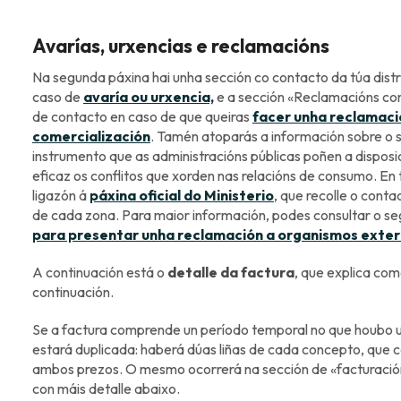
Avarías, urxencias e reclamacións
Na segunda páxina hai unha sección co contacto da túa dist
caso de
avaría ou urxencia,
e a sección «Reclamacións com
de contacto en caso de que queiras
facer unha reclamaci
comercialización
. Tamén atoparás a información sobre o s
instrumento que as administracións públicas poñen a disposi
eficaz os conflitos que xorden nas relacións de consumo. En
ligazón á
páxina oficial do Ministerio
, que recolle o cont
de cada zona. Para maior información, podes consultar o se
para presentar unha reclamación a organismos exte
A continuación está o
detalle da factura
, que explica co
continuación.
Se a factura comprende un período temporal no que houbo u
estará duplicada: haberá dúas liñas de cada concepto, que
ambos prezos. O mesmo ocorrerá na sección de «facturación 
con máis detalle abaixo.