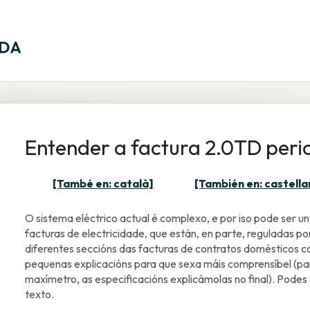
Entender a factura 2.0TD peri
[També en: català]
[También en: castella
O sistema eléctrico actual é complexo, e por iso pode ser 
facturas de electricidade, que están, en parte, reguladas por
diferentes seccións das facturas de contratos domésticos c
pequenas explicacións para que sexa máis comprensíbel (pa
maxímetro, as especificacións explicámolas no final). Podes 
texto.