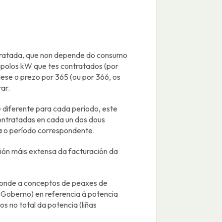
ntratada, que non depende do consumo
 polos kW que tes contratados (por
ese o prezo por 365 (ou por 366, os
ar.
 diferente para cada período, este
contratadas en cada un dos dous
a o período correspondente.
ión máis extensa da facturación da
sponde a conceptos de peaxes de
 Goberno) en referencia á potencia
s no total da potencia (liñas