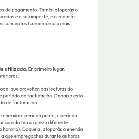
datos de pagamento. Tamén atoparás o
urados e o seu importe, e o importe
estes conceptos (comentámolo máis
e utilizada
. En primeiro lugar,
teriores.
dade, que proveñen das lecturas do
este período de facturación. Debaixo está
do de facturación.
e enerxía: o período punta, o período
 consumida ten un prezo diferente
horario). Daquela, atoparás a enerxía
, a que empregaches durante as horas