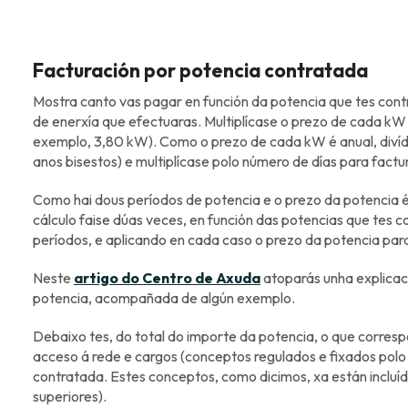
Facturación por potencia contratada
Mostra canto vas pagar en función da potencia que tes co
de enerxía que efectuaras. Multiplícase o prezo de cada kW
exemplo, 3,80 kW). Como o prezo de cada kW é anual, divíd
anos bisestos) e multiplícase polo número de días para factur
Como hai dous períodos de potencia e o prezo da potencia é
cálculo faise dúas veces, en función das potencias que tes 
períodos, e aplicando en cada caso o prezo da potencia par
Neste
artigo do Centro de Axuda
atoparás unha explicac
potencia, acompañada de algún exemplo.
Debaixo tes, do total do importe da potencia, o que corre
acceso á rede e cargos (conceptos regulados e fixados polo
contratada. Estes conceptos, como dicimos, xa están incluído
superiores).