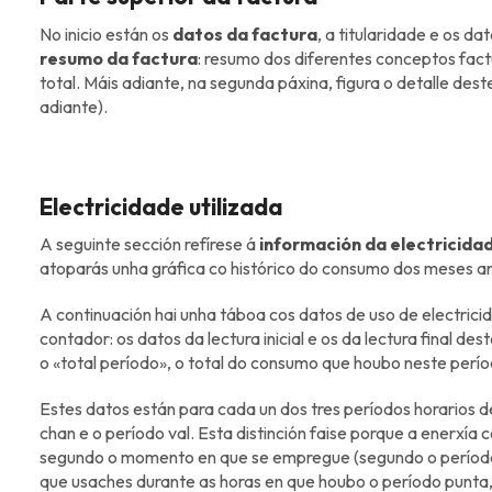
No inicio están os
datos da factura
, a titularidade e os 
resumo da factura
: resumo dos diferentes conceptos fact
total. Máis adiante, na segunda páxina, figura o detalle d
adiante).
Electricidade utilizada
A seguinte sección refírese á
información da electricidad
atoparás unha gráfica co histórico do consumo dos meses an
A continuación hai unha táboa cos datos de uso de electrici
contador: os datos da lectura inicial e os da lectura final d
o «total período», o total do consumo que houbo neste perío
Estes datos están para cada un dos tres períodos horarios d
chan e o período val. Esta distinción faise porque a enerxía
segundo o momento en que se empregue (segundo o período 
que usaches durante as horas en que houbo o período punta