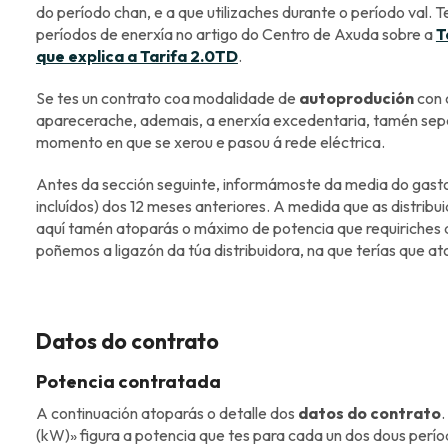
do período chan, e a que utilizaches durante o período val. 
períodos de enerxía no artigo do Centro de Axuda sobre a
T
que explica a Tarifa 2.0TD
.
Se tes un contrato coa modalidade de
autoprodución
con 
aparecerache, ademais, a enerxía excedentaria, tamén sep
momento en que se xerou e pasou á rede eléctrica.
Antes da sección seguinte, informámoste da media do gasto
incluídos) dos 12 meses anteriores. A medida que as distribui
aquí tamén atoparás o máximo de potencia que requiriches 
poñemos a ligazón da túa distribuidora, na que terías que 
Datos do contrato
Potencia contratada
A continuación atoparás o detalle dos
datos do contrato
(kW)» figura a potencia que tes para cada un dos dous períod