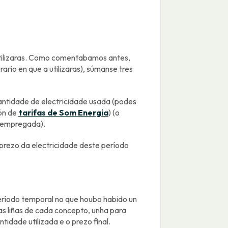
utilizaras. Como comentabamos antes,
ario en que a utilizaras), súmanse tres
 cantidade de electricidade usada (podes
ión de
tarifas de Som Energia
) (o
e empregada).
o prezo da electricidade deste período
eríodo temporal no que houbo habido un
as liñas de cada concepto, unha para
tidade utilizada e o prezo final.