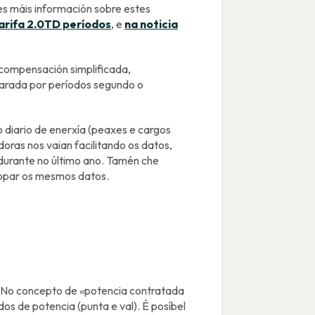
Tes máis información sobre estes
arifa 2.0TD períodos
, e
na noticia
compensación simplificada,
arada por períodos segundo o
 diario de enerxía (peaxes e cargos
doras nos vaian facilitando os datos,
durante no último ano. Tamén che
atopar os mesmos datos.
. No concepto de «potencia contratada
os de potencia (punta e val). É posíbel