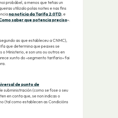
moi probábel, a menos que teñas un
eiras utilizalo polas noites e nas fins
encia
na noticia da Tarifa 2.0TD
, e
Como saber que potencia preciso
».
 (segundo as que estableceu a CNMC),
arifa que determina que peaxes se
o Ministerio, e son uns ou outros en
rece xunto do «segmento tarifario» fai
ura.
iversal de punto de
de subministración (como se fose o seu
ten en conta que, se non indicas o
o (tal como establecen as Condicións