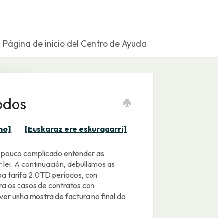
Página de inicio del Centro de Ayuda
odos
no]
[Euskaraz ere eskuragarri]
un pouco complicado entender as
 lei. A continuación, debullamos as
oa tarifa 2.0TD períodos, con
ra os casos de contratos con
ver unha mostra de factura no final do