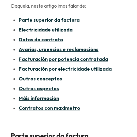
Daquela, neste artigo imos falar de:
Parte superior da factura
Electricidade utilizada
Datos do contrato
Avarías, urxencias e reclamacións
Facturación por potencia contratada
Facturación por electricidade utilizada
Outros conceptos
Outros aspectos
Máis información
Contratos con maxímetro
Parte superior da factura