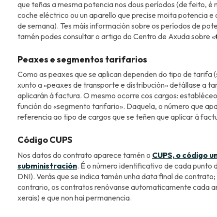
que teñas a mesma potencia nos dous períodos (de feito, é 
coche eléctrico ou un aparello que precise moita potencia e qu
de semana). Tes máis información sobre os períodos de pot
tamén podes consultar o artigo do Centro de Axuda sobre «
Peaxes e segmentos tarifarios
Como as peaxes que se aplican dependen do tipo de tarifa
xunto a «peaxes de transporte e distribución» detállase a t
aplicarán á factura. O mesmo ocorre cos cargos: establéceos 
función do «segmento tarifario». Daquela, o número que apa
referencia ao tipo de cargos que se teñen que aplicar á fact
Código CUPS
Nos datos do contrato aparece tamén o
CUPS, o código un
subministración
. É o número identificativo de cada punto 
DNI). Verás que se indica tamén unha data final de contrato; 
contrario, os contratos renóvanse automaticamente cada an
xerais) e que non hai permanencia.