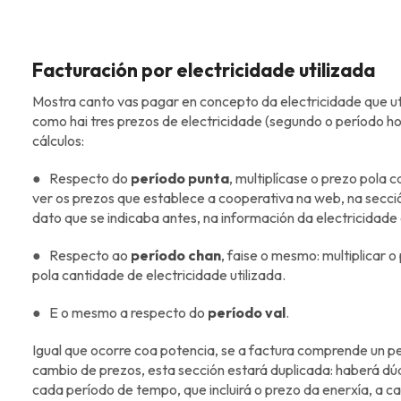
Facturación por electricidade utilizada
Mostra canto vas pagar en concepto da electricidade que 
como hai tres prezos de electricidade (segundo o período hor
cálculos:
● Respecto do
período punta
, multiplícase o prezo pola
ver os prezos que establece a cooperativa na web, na secc
dato que se indicaba antes, na información da electricidad
● Respecto ao
período chan
, faise o mesmo: multiplicar 
pola cantidade de electricidade utilizada.
● E o mesmo a respecto do
período val
.
Igual que ocorre coa potencia, se a factura comprende un p
cambio de prezos, esta sección estará duplicada: haberá dú
cada período de tempo, que incluirá o prezo da enerxía, a can