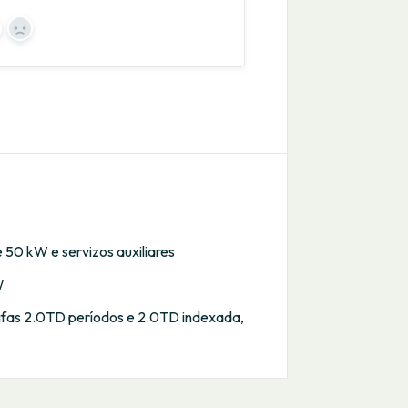
es
No
 50 kW e servizos auxiliares
W
rifas 2.0TD períodos e 2.0TD indexada,