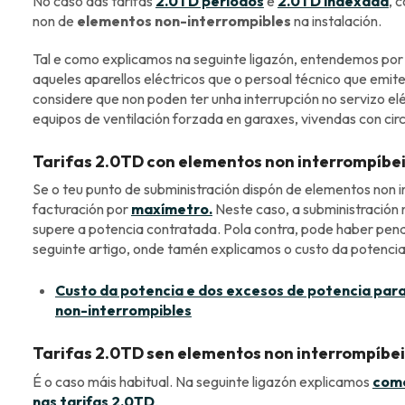
No caso das tarifas
2.0TD períodos
e
2.0TD indexada
, 
non de
elementos non-interrompibles
na instalación.
Tal e como explicamos na seguinte ligazón, entendemos po
aqueles aparellos eléctricos que o persoal técnico que emite 
considere que non poden ter unha interrupción no servizo e
equipos de ventilación forzada en garaxes, vivendas con cir
Tarifas 2.0TD con elementos non interrompíbe
Se o teu punto de subministración dispón de elementos non in
facturación por
maxímetro.
Neste caso, a subministración 
supere a potencia contratada. Pola contra, pode haber pena
seguinte artigo, onde tamén explicamos o custo da potencia 
Custo da potencia e dos excesos de potencia para
non-interrompibles
Tarifas 2.0TD sen elementos non interrompíbei
É o caso máis habitual. Na seguinte ligazón explicamos
como
nas tarifas 2.0TD
.