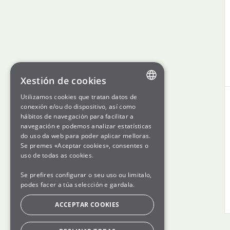
Xestión de cookies
Utilizamos cookies que tratan datos de
ENGLISH
conexión e/ou do dispositivo, así como
hábitos de navegación para facilitar a
SPANISH
navegación e podemos analizar estatísticas
do uso da web para poder aplicar melloras.
GL
Se premes «Aceptar cookies», consentes o
BASQUE
uso de todas as cookies.
Se prefires configurar o seu uso ou limitalo,
podes facer a túa selección e gardala.
ACCEPTAR COOKIES