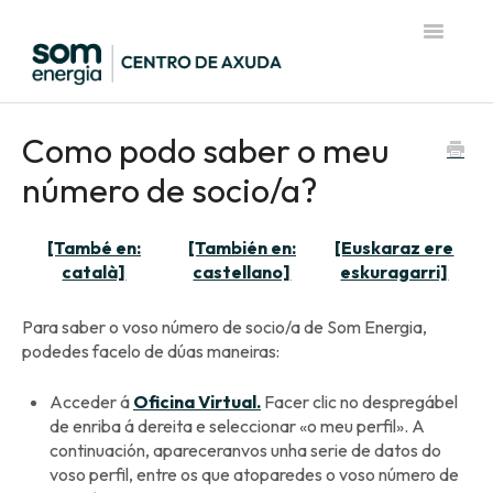
Toggle
Navigatio
Página de inicio del Centro de Ayuda
Como podo saber o meu
número de socio/a?
[També en:
[También en:
[Euskaraz ere
català]
castellano]
eskuragarri]
Para saber o voso número de socio/a de Som Energia,
podedes facelo de dúas maneiras:
Acceder á
Oficina Virtual.
Facer clic no despregábel
de enriba á dereita e seleccionar «o meu perfil». A
continuación, apareceranvos unha serie de datos do
voso perfil, entre os que atoparedes o voso número de