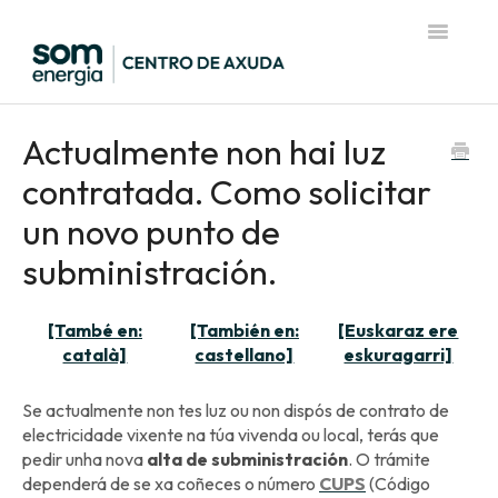
Toggle
Navigatio
Página de inicio del Centro de Ayuda
Actualmente non hai luz
contratada. Como solicitar
un novo punto de
subministración.
[També en:
[También en:
[Euskaraz ere
català]
castellano]
eskuragarri]
Se actualmente non tes luz ou non dispós de contrato de
electricidade vixente na túa vivenda ou local, terás que
pedir unha nova
alta de subministración
. O trámite
dependerá de se xa coñeces o número
CUPS
(Código