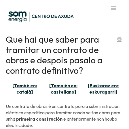
Toggle
Navigatio
Página de inicio del Centro de Ayuda
Que hai que saber para
tramitar un contrato de
obras e despois pasalo a
contrato definitivo?
[També en:
[También en:
[Euskaraz ere
català]
castellano]
eskuragarri]
Un contrato de obras é un contrato para a subministración
eléctrica específica para tramitar cando se fan obras para
unha
primeira construción
e anteriormente non houbo
electricidade.