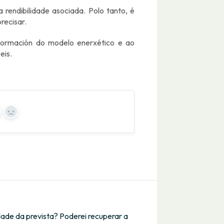
 rendibilidade asociada. Polo tanto, é
precisar.
nsformación do modelo enerxético e ao
eis.
es
No
dade da prevista? Poderei recuperar a