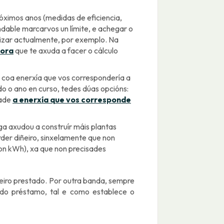
róximos anos (medidas de eficiencia,
dable marcarvos un límite, e achegar o
lizar actualmente, por exemplo. Na
dora
que te axuda a facer o cálculo
 coa enerxía que vos correspondería a
o o ano en curso, tedes dúas opcións:
dade
a enerxía que vos corresponde
ga axudou a construír máis plantas
rder diñeiro, sinxelamente que non
ion kWh), xa que non precisades
eiro prestado. Por outra banda, sempre
da do préstamo, tal e como establece o