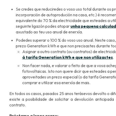
Se credes que reduciredes o voso uso total durante os p
incorporación de autoprodución na casa, etc.) é recomen
equivalente do 70 % da electricidade que esteades a uti
seguinte ligazón podes atopar
unha pequena calcula
axustado ao teu uso anual de enerxía.
Podedes superar o 100 % do voso uso anual. Neste caso,
prezo Generation kWh e que non precisastes durante tod
Asignar a outro contrato (ou contratos) de electrici
á tarifa Generation kWh e que non utilizastes
.
Non facer nada, e valorar o feito de que a vosa ache
fotovoltaicas. Isto non quere dicir que esteades a pe
aproveitades un prezo especial (o da tarifa Generat
comprar e utilizar esa enerxía de mais.
En todos os casos, pasados 25 anos terásevos devolto o diñ
existe a posibilidade de solicitar a devolución anticipa
contrato.
Préstamo a longo prazo: