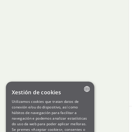
Xestión de cookies
Utilizamos cookies que tratan datos de
ENGLISH
conexión e/ou do dispositivo, así como
hábitos de navegación para facilitar a
SPANISH
navegación e podemos analizar estatísticas
do uso da web para poder aplicar melloras.
GL
Se premes «Aceptar cookies», consentes o