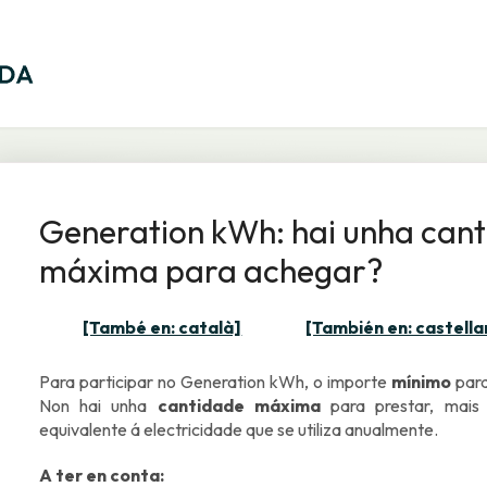
Generation kWh: hai unha can
máxima para achegar?
[També en: català]
[También en: castella
Para participar no Generation kWh, o importe
mínimo
para
Non hai unha
cantidade máxima
para prestar, mais
equivalente á electricidade que se utiliza anualmente.
A ter en conta: