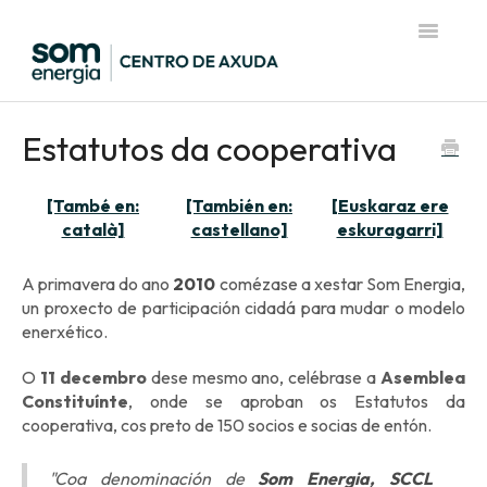
Toggle
Navigatio
Página de inicio del Centro de Ayuda
Estatutos da cooperativa
[També en:
[También en:
[Euskaraz ere
català]
castellano]
eskuragarri]
A primavera do ano
2010
comézase a xestar Som Energia,
un proxecto de participación cidadá para mudar o modelo
enerxético.
O
11 decembro
dese mesmo ano, celébrase a
Asemblea
Constituínte
, onde se aproban os Estatutos da
cooperativa, cos preto de 150 socios e socias de entón.
"Coa denominación de
Som Energia, SCCL