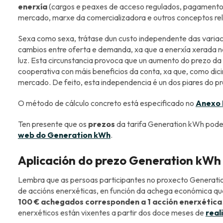
enerxía
(cargos e peaxes de acceso regulados, pagamento
mercado, marxe da comercializadora e outros conceptos rel
Sexa como sexa, trátase dun custo independente das variac
cambios entre oferta e demanda, xa que a enerxía xerada 
luz. Esta circunstancia provoca que un aumento do prezo d
cooperativa con máis beneficios da conta, xa que, como dic
mercado. De feito, esta independencia é un dos piares do 
O método de cálculo concreto está especificado no
Anexo 
Ten presente que os
prezos
da tarifa Generation kWh pode
web do Generation kWh
.
Aplicación do prezo Generation kWh 
Lembra que as persoas participantes no proxecto Generat
de accións enerxéticas, en función da achega económica q
100 € achegados corresponden a 1 acción enerxética
enerxéticos están vixentes a partir dos doce meses de
real