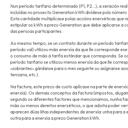
Nun período tarifario determinado (P1, P2...), a xeración re
incluídas no proxecto Generation kWh divídese polo número 
Esta cantidade multiplícase polas accións enerxéticas que re
estipular os kWh a prezo Generation que debe aplicarse a 
das persoas participantes.
Ao mesmo tempo, se un contrato durante un período tarifar
período val) utilizou máis enerxía da que lle corresponde e
o consumo de máis á tarifa estándar que corresponda. Se oc
período tarifario se utilizou menos enerxía da que lle corr
«sobrantes» gárdanse para o mes seguinte ou asígnanse aos 
terciaria, etc.).
Na factura, este prezo de custo aplícase na parte de enerxí
enerxía). Os demais conceptos da factura (impostos, alugame
segundo os diferentes factores que mencionamos, nunha fa
máis ou menos dereitos enerxéticos, o que adoita poder ver
aparecen dúas liñas independentes de enerxía: unha para a e
outra para a enerxía a prezo Generation kWh.