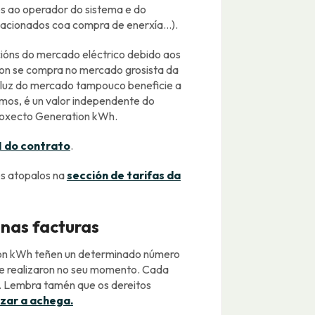
s ao operador do sistema e do
acionados coa compra de enerxía...).
ións do mercado eléctrico debido aos
non se compra no mercado grosista da
a luz do mercado tampouco beneficie a
imos, é un valor independente do
proxecto Generation kWh.
I do contrato
.
s atopalos na
sección de tarifas da
nas facturas
ion kWh teñen un determinado número
ue realizaron no seu momento. Cada
. Lembra tamén que os dereitos
izar a achega.