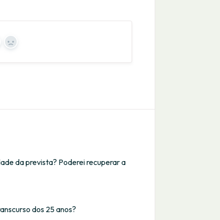
es
No
dade da prevista? Poderei recuperar a
transcurso dos 25 anos?