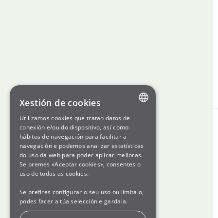
Xestión de cookies
Utilizamos cookies que tratan datos de
ENGLISH
conexión e/ou do dispositivo, así como
hábitos de navegación para facilitar a
SPANISH
navegación e podemos analizar estatísticas
do uso da web para poder aplicar melloras.
GL
Se premes «Aceptar cookies», consentes o
BASQUE
uso de todas as cookies.
Se prefires configurar o seu uso ou limitalo,
podes facer a túa selección e gardala.