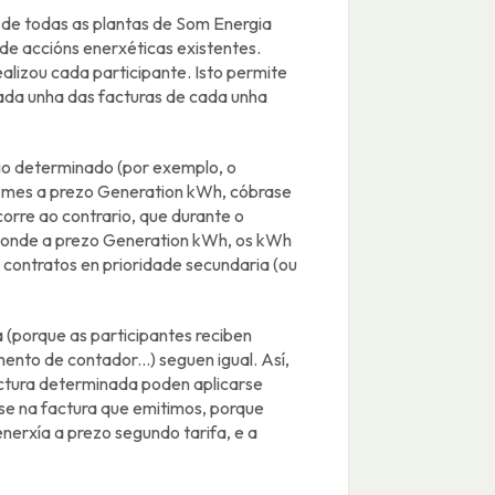
al de todas as plantas de Som Energia
de accións enerxéticas existentes.
alizou cada participante. Isto permite
cada unha das facturas de cada unha
io determinado (por exemplo, o
se mes a prezo Generation kWh, cóbrase
orre ao contrario, que durante o
esponde a prezo Generation kWh, os kWh
contratos en prioridade secundaria (ou
a (porque as participantes reciben
nto de contador...) seguen igual. Así,
ctura determinada poden aplicarse
se na factura que emitimos, porque
nerxía a prezo segundo tarifa, e a