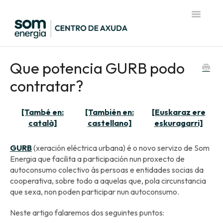
Toggle
Navigatio
Página de inicio del Centro de Ayuda
Que potencia GURB podo
contratar?
[També en:
[También en:
[Euskaraz ere
català]
castellano]
eskuragarri]
GURB
(xeración eléctrica urbana) é o novo servizo de Som
Energia que facilita a participación nun proxecto de
autoconsumo colectivo ás persoas e entidades socias da
cooperativa, sobre todo a aquelas que, pola circunstancia
que sexa, non poden participar nun autoconsumo.
Neste artigo falaremos dos seguintes puntos: