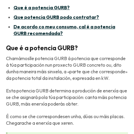
Que é a potencia GURB?
Que potencia GURB podo contratar?
De acordo co meu consumo, cal é a potencia
GURB recomendada?
Que é a potencia GURB?
Chamámoslle potencia GURB á potencia que corresponde
á túa participación nun proxecto GURB concreto ou, dito
dunha maneira máis sinxela, a «parte que che corresponde»
da potencia total da instalación, expresada en kW.
Esta potencia GURB determina a produción de enerxía que
se che asignará pola túa participación: canta máis potencia
GURB, máis enerxía poderás obter.
É como se che correspondesen unha, dúas ou máis placas.
Chegarache a enerxía que xeren.