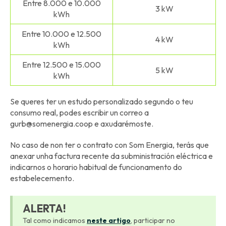
Entre 8.000 e 10.000
3 kW
kWh
Entre 10.000 e 12.500
4 kW
kWh
Entre 12.500 e 15.000
5 kW
kWh
Se queres ter un estudo personalizado segundo o teu
consumo real, podes escribir un correo a
gurb@somenergia.coop e axudarémoste.
No caso de non ter o contrato con Som Energia, terás que
anexar unha factura recente da subministración eléctrica e
indicarnos o horario habitual de funcionamento do
estabelecemento.
ALERTA!
Tal como indicamos
neste artigo
, participar no