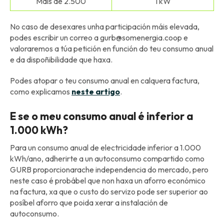
Máis de 2.500
1 kW
No caso de desexares unha participación máis elevada,
podes escribir un correo a gurb@somenergia.coop e
valoraremos a túa petición en función do teu consumo anual
e da dispoñibilidade que haxa.
Podes atopar o teu consumo anual en calquera factura,
como explicamos
neste artigo
.
E se o meu consumo anual é inferior a
1.000 kWh?
Para un consumo anual de electricidade inferior a 1.000
kWh/ano, adherirte a un autoconsumo compartido como
GURB proporcionarache independencia do mercado, pero
neste caso é probábel que non haxa un aforro económico
na factura, xa que o custo do servizo pode ser superior ao
posíbel aforro que poida xerar a instalación de
autoconsumo.